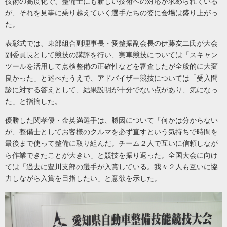
技術の高度化で、整備士にも新しい技術への対応が求められている
が、それを見事に乗り越えていく選手たちの姿に会場は盛り上がっ
た。
表彰式では、東部組合副理事長・愛整振副会長の伊藤友二氏が大会
副委員長として競技の講評を行い、実車競技については「スキャン
ツールを活用して点検整備の正確性などを審査したが全般的に大変
良かった」と述べたうえで、アドバイザー競技については「受入問
診に対する答えとして、結果説明が十分でない点があり、気になっ
た」と指摘した。
優勝した
関孝優・金英満
選手は、勝因について「何かは分からない
が、整備士としてお客様のクルマを必ず直すという気持ちで時間を
最後まで使って整備に取り組んだ。チーム２人で互いに信頼しなが
ら作業できたことが大きい」と競技を振り返った。全国大会に向け
ては「過去に豊川支部の選手が入賞している。我々２人も互いに協
力しながら入賞を目指したい」と意欲を示した。