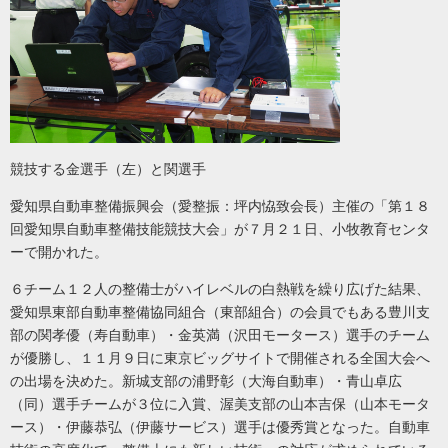
競技する金選手（左）と関選手
愛知県自動車整備振興会（愛整振：坪内恊致会長）主催の「第１８
回愛知県自動車整備技能競技大会」が７月２１日、小牧教育センタ
ーで開かれた。
６チーム１２人の整備士がハイレベルの白熱戦を繰り広げた結果、
愛知県東部自動車整備協同組合（東部組合）の会員でもある豊川支
部の関孝優（寿自動車）・金英満（沢田モータース）選手のチーム
が優勝し、１１月９日に東京ビッグサイトで開催される全国大会へ
の出場を決めた。
新城支部の浦野彰（大海自動車）・青山卓広
（同）選手チームが３位に入賞、
渥美支部の山本吉保（山本モータ
ース）・伊藤恭弘（伊藤サービス）選手は優秀賞となった。自動車