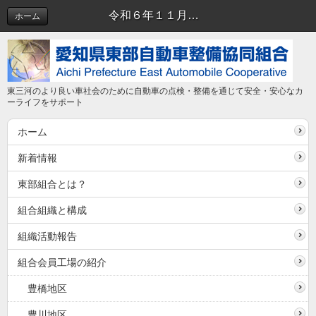
令和６年１１月１５日（金）に、組合第２会議室にて令和６年度第４回正副理事長会を開催しました。 | 正副理事長会
ホーム
東三河のより良い車社会のために自動車の点検・整備を通じて安全・安心なカ
ーライフをサポート
ホーム
新着情報
東部組合とは？
組合組織と構成
組織活動報告
組合会員工場の紹介
豊橋地区
豊川地区