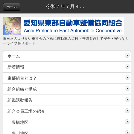
令和７年７月４日（金）に、組合第２会議室にて令和７年度第２回正副理事長会を開催しました。 | 正副理事長会
ホーム
東三河のより良い車社会のために自動車の点検・整備を通じて安全・安心なカ
ーライフをサポート
ホーム
新着情報
東部組合とは？
組合組織と構成
組織活動報告
組合会員工場の紹介
豊橋地区
豊川地区