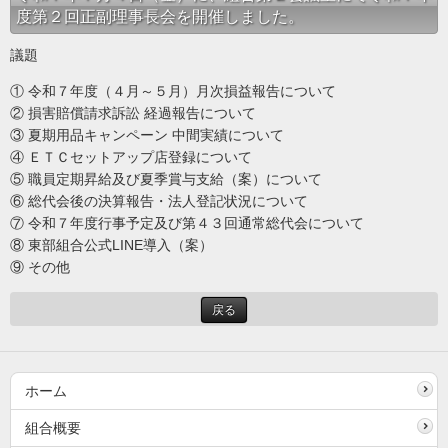
度第２回正副理事長会を開催しました。
議題
① 令和７年度（４月～５月）月次損益報告について
② 損害賠償請求訴訟 経過報告について
③ 夏期用品キャンペーン 中間実績について
④ ＥＴＣセットアップ店登録について
⑤ 職員定期昇給及び夏季賞与支給（案）について
⑥ 総代会後の決算報告・法人登記状況について
⑦ 令和７年度行事予定及び第４３回通常総代会について
⑧ 東部組合公式LINE導入（案）
⑨ その他
戻る
ホーム
組合概要